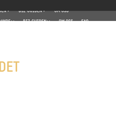
DEN
BIZ-GUIDEN
OM OSS
DANDE
BIZ-GUIDEN
OM OSS
FAQ
DET