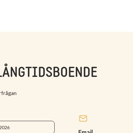
LÅNGTIDSBOENDE
rfrågan
Email