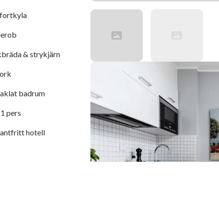
ortkyla
erob
kbräda & strykjärn
ork
aklat badrum
1 pers
ntfritt hotell