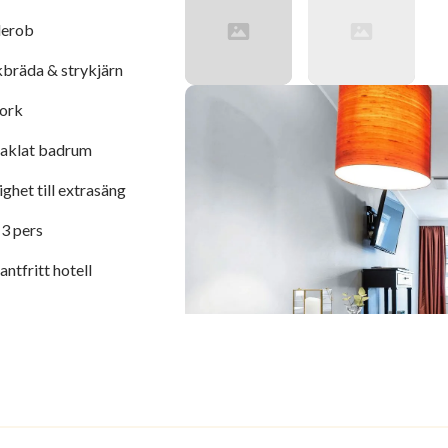
erob
kbräda & strykjärn
ork
aklat badrum
ghet till extrasäng
3 pers
ntfritt hotell