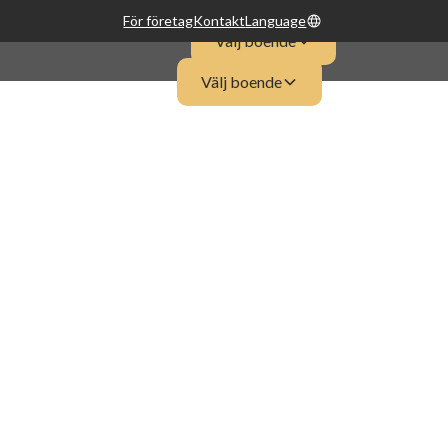
För företag
Kontakt
Language
Välj boende
Välj boende