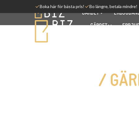
Boka här för bästa pris!
Bo längre, betala mindre!
GÄRDET
ERBJUDAN
GÄRDET
ERBJU
Ett rum med kök, 23-40 m²
STUDIOS
/
GÄR