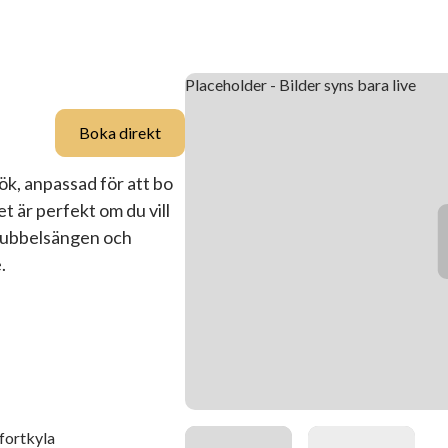
Boka direkt
k, anpassad för att bo
t är perfekt om du vill
 dubbelsängen och
.
ortkyla