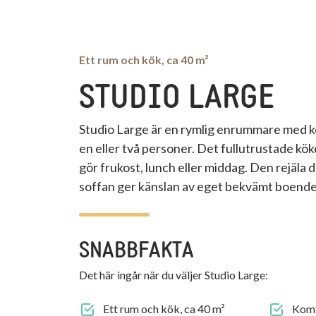
Ett rum och kök, ca 40 m²
STUDIO LARGE
Studio Large är en rymlig enrummare med kö
en eller två personer. Det fullutrustade köke
gör frukost, lunch eller middag. Den rejäla
soffan ger känslan av eget bekvämt boende
SNABBFAKTA
Det här ingår när du väljer
Studio Large
:
Ett rum och kök, ca 40 m²
Komf