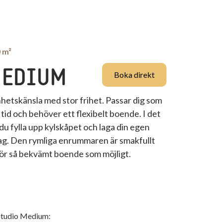
0 m²
MEDIUM
Boka direkt
nhetskänsla med stor frihet. Passar dig som
 tid och behöver ett flexibelt boende. I det
du fylla upp kylskåpet och laga din egen
ag. Den rymliga enrummaren är smakfullt
för så bekvämt boende som möjligt.
Studio Medium
: