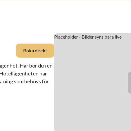
Boka direkt
ägenhet. Här bor du i en
. Hotellägenheten har
ustning som behövs för
.