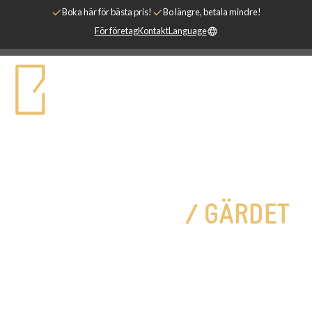
Boka här för bästa pris!
Bo längre, betala mindre!
För företag
Kontakt
Language
Tre rum med kök, 70 m²
TWO BEDROOM
/
GÄRDET