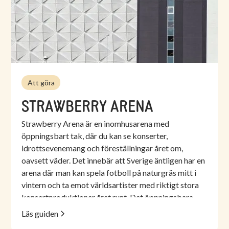
Att göra
STRAWBERRY ARENA
Strawberry Arena är en inomhusarena med
öppningsbart tak, där du kan se konserter,
idrottsevenemang och föreställningar året om,
oavsett väder. Det innebär att Sverige äntligen har en
arena där man kan spela fotboll på naturgräs mitt i
vintern och ta emot världsartister med riktigt stora
konsertproduktioner året runt. Det öppningsbara
taket består av två takplattor som mäter 3 750 m²
Läs guiden
vardera, vilket totalt motsvarar sex normalstora