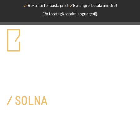
Boka här för bästa pris!
Bo längre, betala mindre!
För företag
Kontakt
Language
FACILITETER & SERVICE
/ SOLNA