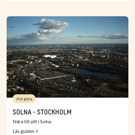
villaträdgårdar.
Läs mer om Strawberry Arenaoch deras aktuella
evenemang på strawberryarena.se
Att göra
SOLNA - STOCKHOLM
Nära till allt i Solna
Läs guiden