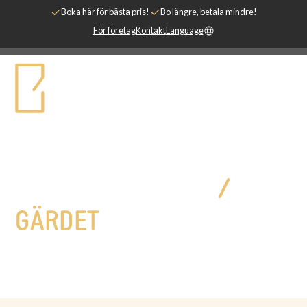
Boka här för bästa pris!
Bo längre, betala mindre!
För företag
Kontakt
Language
LÅNGTIDSBOENDE
/
GÄRDET