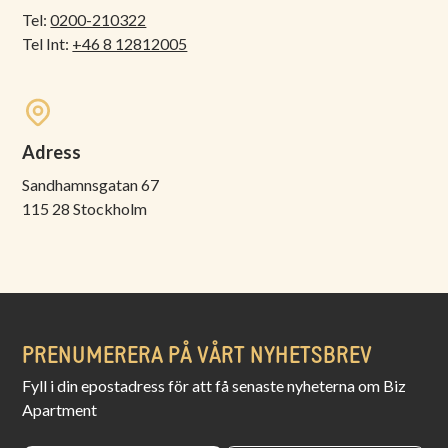
Tel:
0200-210322
Tel Int:
+46 8 12812005
Adress
Sandhamnsgatan 67
115 28 Stockholm
PRENUMERERA PÅ VÅRT NYHETSBREV
Fyll i din epostadress för att få senaste nyheterna om Biz
Apartment