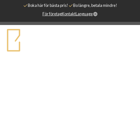
Boka här för bästa pris!
Bo längre, betala mindre!
För företag
Kontakt
Language
TIPS & UPPLEVELSER
FÖR DIN VISTELSE I
STOCKHOLM