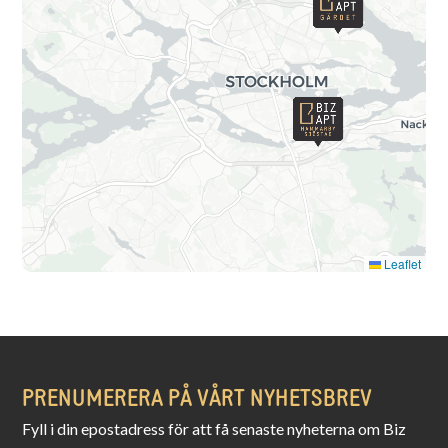
Leaflet
PRENUMERERA PÅ VÅRT NYHETSBREV
Fyll i din epostadress för att få senaste nyheterna om Biz